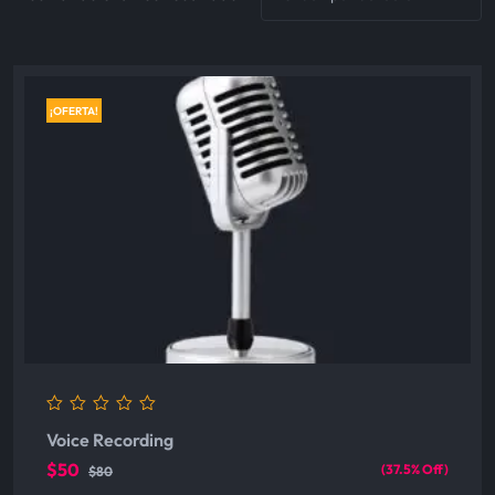
¡OFERTA!
0
Voice Recording
out
of
$50
(37.5% Off)
$80
5