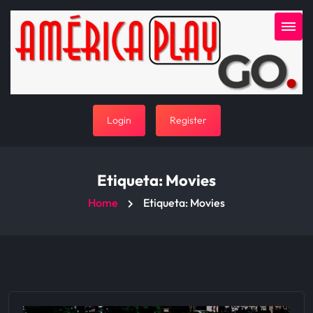
Login
Register
Etiqueta:
Movies
Home
Etiqueta:
Movies