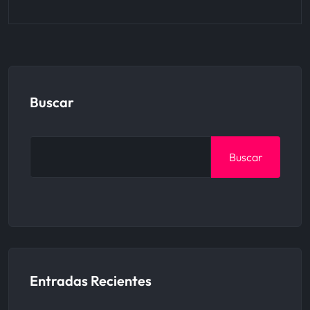
Buscar
Buscar
Entradas Recientes