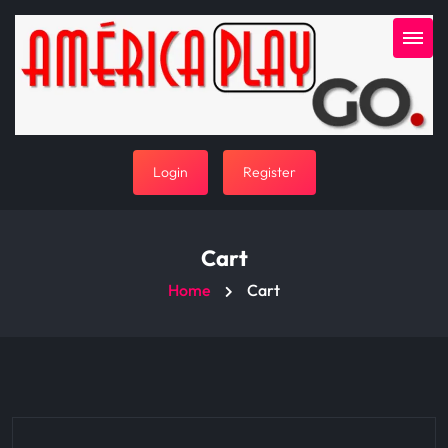
Login
Register
Cart
Home
Cart