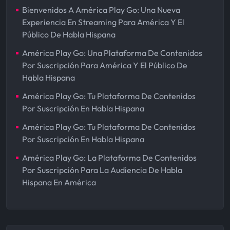
Bienvenidos A América Play Go: Una Nueva
Experiencia En Streaming Para América Y El
Público De Habla Hispana
América Play Go: Una Plataforma De Contenidos
Por Suscripción Para América Y El Público De
Habla Hispana
América Play Go: Tu Plataforma De Contenidos
Por Suscripción En Habla Hispana
América Play Go: Tu Plataforma De Contenidos
Por Suscripción En Habla Hispana
América Play Go: La Plataforma De Contenidos
Por Suscripción Para La Audiencia De Habla
Hispana En América