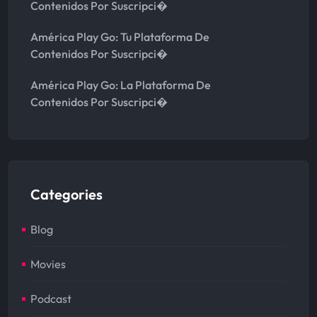
Contenidos Por Suscripci�
América Play Go: Tu Plataforma De
Contenidos Por Suscripci�
América Play Go: La Plataforma De
Contenidos Por Suscripci�
Categories
Blog
Movies
Podcast