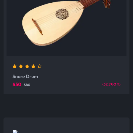
4.00
out of 5
Snare Drum
$50
(37.5% Off)
$80