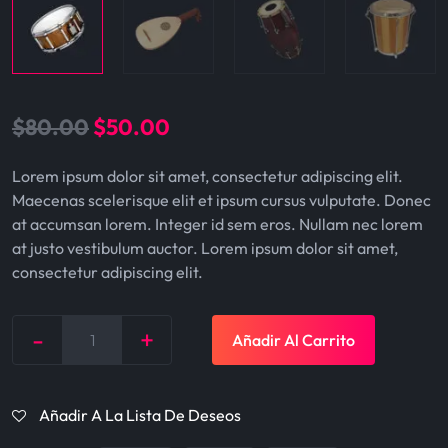
O
C
$
80.00
$
50.00
r
u
Lorem ipsum dolor sit amet, consectetur adipiscing elit.
i
r
Maecenas scelerisque elit et ipsum cursus vulputate. Donec
g
r
at accumsan lorem. Integer id sem eros. Nullam nec lorem
at justo vestibulum auctor. Lorem ipsum dolor sit amet,
i
e
consectetur adipiscing elit.
n
n
a
t
-
+
Añadir Al Carrito
Quantity
l
p
p
r
Añadir A La Lista De Deseos
r
i