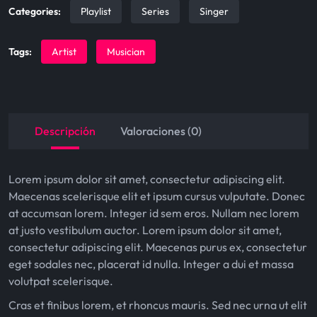
i
c
Categories:
Playlist
Series
Singer
c
e
e
i
Tags:
Artist
Musician
w
s
a
:
s
$
Descripción
Valoraciones (0)
:
5
$
0
Lorem ipsum dolor sit amet, consectetur adipiscing elit.
8
.
Maecenas scelerisque elit et ipsum cursus vulputate. Donec
at accumsan lorem. Integer id sem eros. Nullam nec lorem
0
0
at justo vestibulum auctor. Lorem ipsum dolor sit amet,
.
0
consectetur adipiscing elit. Maecenas purus ex, consectetur
0
.
eget sodales nec, placerat id nulla. Integer a dui et massa
volutpat scelerisque.
0
Cras et finibus lorem, et rhoncus mauris. Sed nec urna ut elit
.