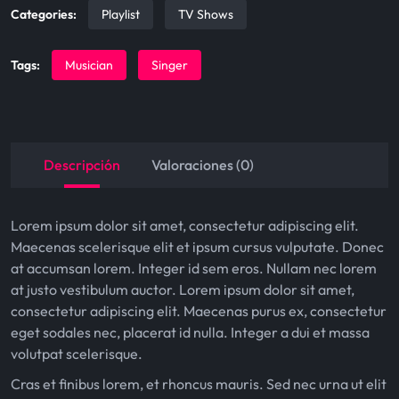
i
c
Categories:
Playlist
TV Shows
c
e
e
i
Tags:
Musician
Singer
w
s
a
:
s
$
Descripción
Valoraciones (0)
:
6
$
0
Lorem ipsum dolor sit amet, consectetur adipiscing elit.
8
.
Maecenas scelerisque elit et ipsum cursus vulputate. Donec
at accumsan lorem. Integer id sem eros. Nullam nec lorem
0
0
at justo vestibulum auctor. Lorem ipsum dolor sit amet,
.
0
consectetur adipiscing elit. Maecenas purus ex, consectetur
0
.
eget sodales nec, placerat id nulla. Integer a dui et massa
volutpat scelerisque.
0
Cras et finibus lorem, et rhoncus mauris. Sed nec urna ut elit
.