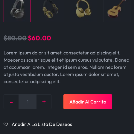
O
C
$
80.00
$
60.00
r
u
Lorem ipsum dolor sit amet, consectetur adipiscing elit.
i
r
Maecenas scelerisque elit et ipsum cursus vulputate. Donec
g
r
at accumsan lorem. Integer id sem eros. Nullam nec lorem
at justo vestibulum auctor. Lorem ipsum dolor sit amet,
i
e
consectetur adipiscing elit.
n
n
a
t
-
+
Añadir Al Carrito
Quantity
l
p
p
r
Añadir A La Lista De Deseos
r
i