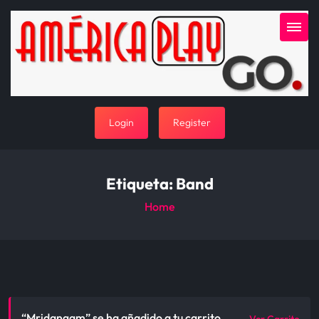
Login
Register
Etiqueta:
Band
Home
“Mridangam” se ha añadido a tu carrito.
Ver Carrito