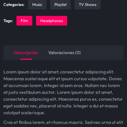
i
c
Categories:
Music
Playlist
TV Shows
c
e
e
i
Tags:
Film
Headphones
w
s
a
:
s
$
Descripción
Valoraciones (0)
:
5
$
0
Lorem ipsum dolor sit amet, consectetur adipiscing elit.
8
.
Maecenas scelerisque elit et ipsum cursus vulputate. Donec
at accumsan lorem. Integer id sem eros. Nullam nec lorem
0
0
at justo vestibulum auctor. Lorem ipsum dolor sit amet,
.
0
consectetur adipiscing elit. Maecenas purus ex, consectetur
0
.
eget sodales nec, placerat id nulla. Integer a dui et massa
volutpat scelerisque.
0
Cras et finibus lorem, et rhoncus mauris. Sed nec urna ut elit
.