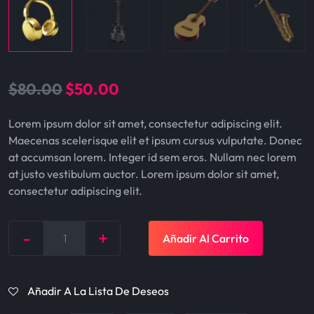
O
C
$
80.00
$
50.00
r
u
Lorem ipsum dolor sit amet, consectetur adipiscing elit.
i
r
Maecenas scelerisque elit et ipsum cursus vulputate. Donec
g
r
at accumsan lorem. Integer id sem eros. Nullam nec lorem
at justo vestibulum auctor. Lorem ipsum dolor sit amet,
i
e
consectetur adipiscing elit.
n
n
a
t
-
+
Añadir Al Carrito
Quantity
l
p
p
r
Añadir A La Lista De Deseos
r
i