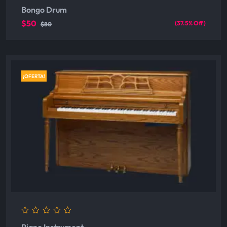
0
Bongo Drum
out
of
$50
(37.5% Off)
$80
5
¡OFERTA!
0
Piano Instrument