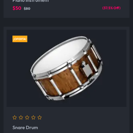
out
of
$50
(37.5% Off)
$80
5
¡OFERTA!
0
Snare Drum
out
of